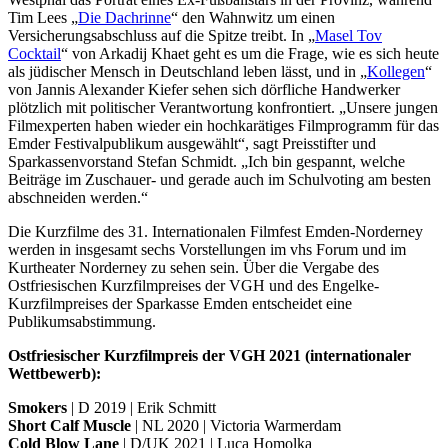
Tim Lees „
Die Dachrinne
“ den Wahnwitz um einen
Versicherungsabschluss auf die Spitze treibt. In „
Masel Tov
Cocktail
“ von Arkadij Khaet geht es um die Frage, wie es sich heute
als jüdischer Mensch in Deutschland leben lässt, und in „
Kollegen
“
von Jannis Alexander Kiefer sehen sich dörfliche Handwerker
plötzlich mit politischer Verantwortung konfrontiert. „Unsere jungen
Filmexperten haben wieder ein hochkarätiges Filmprogramm für das
Emder Festivalpublikum ausgewählt“, sagt Preisstifter und
Sparkassenvorstand Stefan Schmidt. „Ich bin gespannt, welche
Beiträge im Zuschauer- und gerade auch im Schulvoting am besten
abschneiden werden.“
Die Kurzfilme des 31. Internationalen Filmfest Emden-Norderney
werden in insgesamt sechs Vorstellungen im vhs Forum und im
Kurtheater Norderney zu sehen sein. Über die Vergabe des
Ostfriesischen Kurzfilmpreises der VGH und des Engelke-
Kurzfilmpreises der Sparkasse Emden entscheidet eine
Publikumsabstimmung.
Ostfriesischer Kurzfilmpreis der VGH 2021 (internationaler
Wettbewerb):
Smokers
| D 2019 | Erik Schmitt
Short Calf Muscle
| NL 2020 | Victoria Warmerdam
Cold Blow Lane
| D/UK 2021 | Luca Homolka