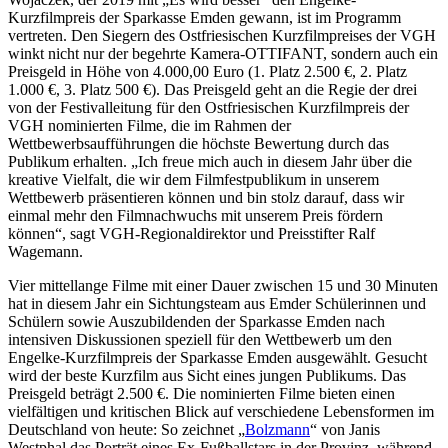
Kurzfilmpreis der Sparkasse Emden gewann, ist im Programm
vertreten. Den Siegern des Ostfriesischen Kurzfilmpreises der VGH
winkt nicht nur der begehrte Kamera-OTTIFANT, sondern auch ein
Preisgeld in Höhe von 4.000,00 Euro (1. Platz 2.500 €, 2. Platz
1.000 €, 3. Platz 500 €). Das Preisgeld geht an die Regie der drei
von der Festivalleitung für den Ostfriesischen Kurzfilmpreis der
VGH nominierten Filme, die im Rahmen der
Wettbewerbsaufführungen die höchste Bewertung durch das
Publikum erhalten. „Ich freue mich auch in diesem Jahr über die
kreative Vielfalt, die wir dem Filmfestpublikum in unserem
Wettbewerb präsentieren können und bin stolz darauf, dass wir
einmal mehr den Filmnachwuchs mit unserem Preis fördern
können“, sagt VGH-Regionaldirektor und Preisstifter Ralf
Wagemann.
Vier mittellange Filme mit einer Dauer zwischen 15 und 30 Minuten
hat in diesem Jahr ein Sichtungsteam aus Emder Schülerinnen und
Schülern sowie Auszubildenden der Sparkasse Emden nach
intensiven Diskussionen speziell für den Wettbewerb um den
Engelke-Kurzfilmpreis der Sparkasse Emden ausgewählt. Gesucht
wird der beste Kurzfilm aus Sicht eines jungen Publikums. Das
Preisgeld beträgt 2.500 €. Die nominierten Filme bieten einen
vielfältigen und kritischen Blick auf verschiedene Lebensformen im
Deutschland von heute: So zeichnet „
Bolzmann
“ von Janis
Westphal das Porträt eines Ex-Fußballstars in der Provinz, während