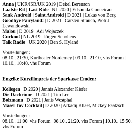
Anna
| UKR/ISR/UK 2019 | Dekel Berenson
Laatste Rit | Last Ride
| NL 2020 | Edson da Conceicao
Sank Android | Saint Android
| D 2021 | Lukas von Berg
Goodbye Fairyland!
| D 2021 | Carsten Strauch, Piotr J.
Lewandowski
Malou
| D 2019 | Adi Wojaczek
Cuckoo!
| NL 2019 | Jörgen Scholtens
Talk Radio
| UK 2020 | Ben S. Hyland
Vorstellungen:
08.10., 21:30, Kurtheater Norderney | 09.10., 21:10, vhs Forum |
10.10., 10:40, vhs Forum
Engelke Kurzfilmpreis der Sparkasse Emden:
Kollegen
| D 2020 | Jannis Alexander Kiefer
Die Dachrinne
| D 2021 | Tim Lee
Bolzmann
| D 2021 | Janis Westphal
Masel Tov Cocktail
| D 2020 | Arkadij Khaet, Mickey Paatzsch
Vorstellungen:
08.10., 11:00, vhs Forum | 08.10., 21:20, vhs Forum | 10.10., 15:50,
vhs Forum