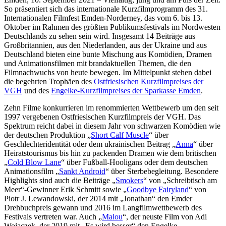
So präsentiert sich das internationale Kurzfilmprogramm des 31.
Internationalen Filmfest Emden-Norderney, das vom 6. bis 13.
Oktober im Rahmen des größten Publikumsfestivals im Nordwesten
Deutschlands zu sehen sein wird. Insgesamt 14 Beiträge aus
Großbritannien, aus den Niederlanden, aus der Ukraine und aus
Deutschland bieten eine bunte Mischung aus Komödien, Dramen
und Animationsfilmen mit brandaktuellen Themen, die den
Filmnachwuchs von heute bewegen. Im Mittelpunkt stehen dabei
die begehrten Trophäen des
Ostfriesischen Kurzfilmpreises der
VGH
und des
Engelke-Kurzfilmpreises der Sparkasse Emden
.
Zehn Filme konkurrieren im renommierten Wettbewerb um den seit
1997 vergebenen Ostfriesischen Kurzfilmpreis der VGH. Das
Spektrum reicht dabei in diesem Jahr von schwarzen Komödien wie
der deutschen Produktion „
Short Calf Muscle
“ über
Geschlechteridentität oder dem ukrainischen Beitrag „
Anna
“ über
Heiratstourismus bis hin zu packenden Dramen wie dem britischen
„
Cold Blow Lane
“ über Fußball-Hooligans oder dem deutschen
Animationsfilm „
Sankt Android
“ über Sterbebegleitung. Besondere
Highlights sind auch die Beiträge „
Smokers
“ von „Schreibtisch am
Meer“-Gewinner Erik Schmitt sowie „
Goodbye Fairyland
“ von
Piotr J. Lewandowski, der 2014 mit „Jonathan“ den Emder
Drehbuchpreis gewann und 2016 im Langfilmwettbewerb des
Festivals vertreten war. Auch „
Malou
“, der neuste Film von Adi
Wojaczek, der 2019 mit „Es wird besser“ den Engelke-