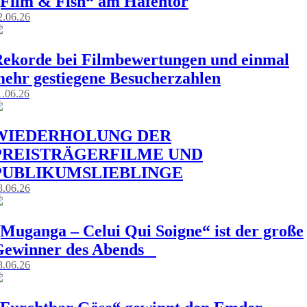
Film & Fish“ am Hafentor
2.06.26
ekorde bei Filmbewertungen und einmal
ehr gestiegene Besucherzahlen
1.06.26
WIEDERHOLUNG DER
PREISTRÄGERFILME UND
PUBLIKUMSLIEBLINGE
8.06.26
Muganga – Celui Qui Soigne“ ist der große
Gewinner des Abends
8.06.26