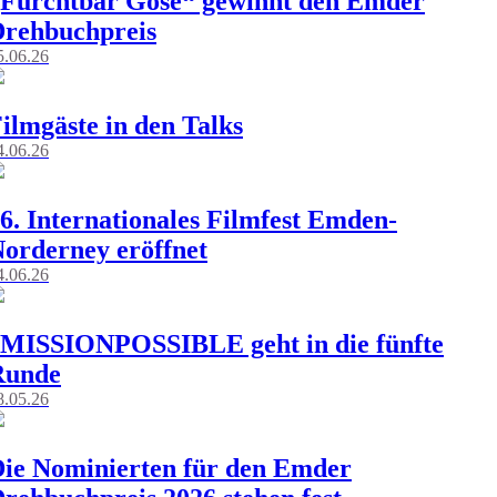
Furchtbar Göse“ gewinnt den Emder
rehbuchpreis
5.06.26
ilmgäste in den Talks
4.06.26
6. Internationales Filmfest Emden-
orderney eröffnet
4.06.26
MISSIONPOSSIBLE geht in die fünfte
Runde
8.05.26
ie Nominierten für den Emder