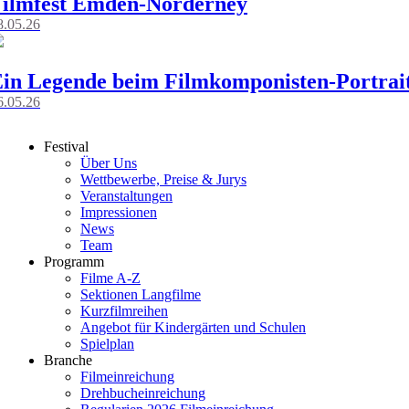
ilmfest Emden-Norderney
8.05.26
in Legende beim Filmkomponisten-Portrai
6.05.26
Festival
Über Uns
Wettbewerbe, Preise & Jurys
Veranstaltungen
Impressionen
News
Team
Programm
Filme A-Z
Sektionen Langfilme
Kurzfilmreihen
Angebot für Kindergärten und Schulen
Spielplan
Branche
Filmeinreichung
Drehbucheinreichung