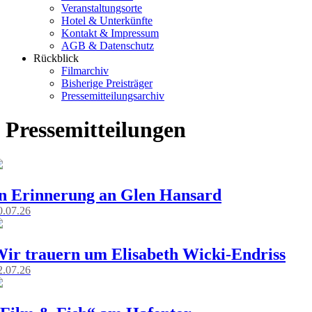
Veranstaltungsorte
Hotel & Unterkünfte
Kontakt & Impressum
AGB & Datenschutz
Rückblick
Filmarchiv
Bisherige Preisträger
Pressemitteilungsarchiv
Pressemitteilungen
n Erinnerung an Glen Hansard
0.07.26
ir trauern um Elisabeth Wicki-Endriss
2.07.26