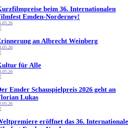
urzfilmpreise beim 36. Internationalen
ilmfest Emden-Norderney!
5.05.26
rinnerung an Albrecht Weinberg
3.05.26
ultur für Alle
3.05.26
er Emder Schauspielpreis 2026 geht an
lorian Lukas
2.05.26
eltpremiere eröffnet das 36. International