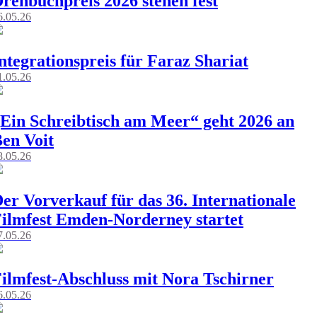
rehbuchpreis 2026 stehen fest
6.05.26
​​​​​​Integrationspreis für Faraz Shariat
1.05.26
Ein Schreibtisch am Meer“ geht 2026 an
en Voit
8.05.26
er Vorverkauf für das 36. Internationale
ilmfest Emden-Norderney startet
7.05.26
ilmfest-Abschluss mit Nora Tschirner
6.05.26