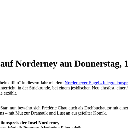
 auf Norderney am Donnerstag, 
heimatfilm" in diesem Jahr mit dem
Norderneyer Engel - Integrationspr
unterricht, in der Strickrunde, bei einem jesidischen Neujahrsfest, ein
ie erzählt.
Star; nun bewährt sich Frédéric Chau auch als Drehbuchautor mit ein
ens – mit Mut zur Dramatik und Lust an ausgefeilter Komik.
nspreis der Insel Norderney
pean Work & Progress, Marketing Filmverleih