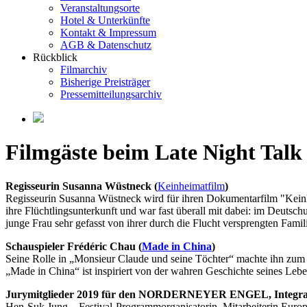
Veranstaltungsorte
Hotel & Unterkünfte
Kontakt & Impressum
AGB & Datenschutz
Rückblick
Filmarchiv
Bisherige Preisträger
Pressemitteilungsarchiv
Filmgäste beim Late Night Talk
Regisseurin Susanna Wüstneck (
Keinheimatfilm
)
Regisseurin Susanna Wüstneck wird für ihren Dokumentarfilm "Kein
ihre Flüchtlingsunterkunft und war fast überall mit dabei: im Deutsch
junge Frau sehr gefasst von ihrer durch die Flucht versprengten Famil
Schauspieler Frédéric Chau (
Made in China
)
Seine Rolle in „Monsieur Claude und seine Töchter“ machte ihn zum 
„Made in China“ ist inspiriert von der wahren Geschichte seines Leb
Jurymitglieder 2019 für den NORDERNEYER ENGEL, Integratio
Hen-Suk Jung – Festival-Programmorganisatorin, Mitarbeiterin Euro