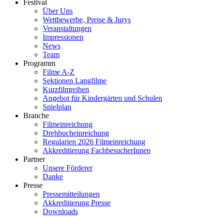
Festival
Über Uns
Wettbewerbe, Preise & Jurys
Veranstaltungen
Impressionen
News
Team
Programm
Filme A-Z
Sektionen Langfilme
Kurzfilmreihen
Angebot für Kindergärten und Schulen
Spielplan
Branche
Filmeinreichung
Drehbucheinreichung
Regularien 2026 Filmeinreichung
Akkreditierung FachbesucherInnen
Partner
Unsere Förderer
Danke
Presse
Pressemitteilungen
Akkreditierung Presse
Downloads