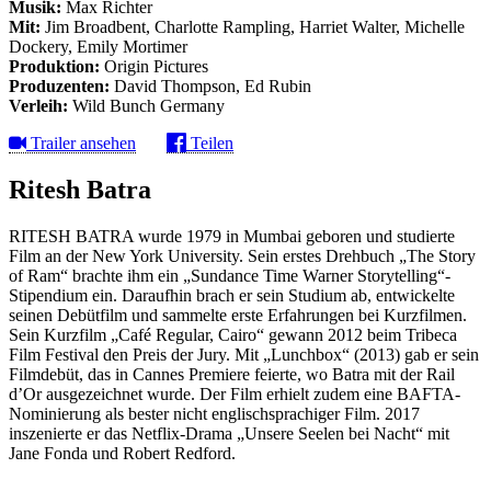
Musik:
Max Richter
Mit:
Jim Broadbent, Charlotte Rampling, Harriet Walter, Michelle
Dockery, Emily Mortimer
Produktion:
Origin Pictures
Produzenten:
David Thompson, Ed Rubin
Verleih:
Wild Bunch Germany
Trailer ansehen
Teilen
Ritesh Batra
RITESH BATRA wurde 1979 in Mumbai geboren und studierte
Film an der New York University. Sein erstes Drehbuch „The Story
of Ram“ brachte ihm ein „Sundance Time Warner Storytelling“-
Stipendium ein. Daraufhin brach er sein Studium ab, entwickelte
seinen Debütfilm und sammelte erste Erfahrungen bei Kurzfilmen.
Sein Kurzfilm „Café Regular, Cairo“ gewann 2012 beim Tribeca
Film Festival den Preis der Jury. Mit „Lunchbox“ (2013) gab er sein
Filmdebüt, das in Cannes Premiere feierte, wo Batra mit der Rail
d’Or ausgezeichnet wurde. Der Film erhielt zudem eine BAFTA-
Nominierung als bester nicht englischsprachiger Film. 2017
inszenierte er das Netflix-Drama „Unsere Seelen bei Nacht“ mit
Jane Fonda und Robert Redford.