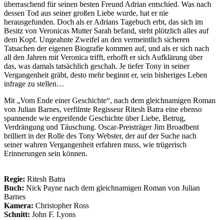
überraschend für seinen besten Freund Adrian entschied. Was nach
dessen Tod aus seiner großen Liebe wurde, hat er nie
herausgefunden. Doch als er Adrians Tagebuch erbt, das sich im
Besitz von Veronicas Mutter Sarah befand, steht plötzlich alles auf
dem Kopf. Ungeahnte Zweifel an den vermeintlich sicheren
Tatsachen der eigenen Biografie kommen auf, und als er sich nach
all den Jahren mit Veronica trifft, erhofft er sich Aufklärung über
das, was damals tatsächlich geschah. Je tiefer Tony in seiner
Vergangenheit gräbt, desto mehr beginnt er, sein bisheriges Leben
infrage zu stellen…
Mit „Vom Ende einer Geschichte“, nach dem gleichnamigen Roman
von Julian Barnes, verfilmte Regisseur Ritesh Batra eine ebenso
spannende wie ergreifende Geschichte über Liebe, Betrug,
Verdrängung und Täuschung. Oscar-Preisträger Jim Broadbent
brilliert in der Rolle des Tony Webster, der auf der Suche nach
seiner wahren Vergangenheit erfahren muss, wie trügerisch
Erinnerungen sein können.
Regie:
Ritesh Batra
Buch:
Nick Payne nach dem gleichnamigen Roman von Julian
Barnes
Kamera:
Christopher Ross
Schnitt:
John F. Lyons