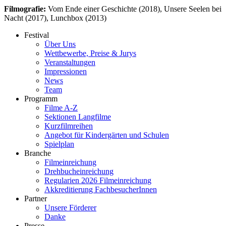
Filmografie:
Vom Ende einer Geschichte (2018), Unsere Seelen bei
Nacht (2017), Lunchbox (2013)
Festival
Über Uns
Wettbewerbe, Preise & Jurys
Veranstaltungen
Impressionen
News
Team
Programm
Filme A-Z
Sektionen Langfilme
Kurzfilmreihen
Angebot für Kindergärten und Schulen
Spielplan
Branche
Filmeinreichung
Drehbucheinreichung
Regularien 2026 Filmeinreichung
Akkreditierung FachbesucherInnen
Partner
Unsere Förderer
Danke
Presse