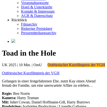
Veranstaltungsorte
Hotel & Unterkünfte
Kontakt & Impressum
AGB & Datenschutz
Rückblick
Filmarchiv
Bisherige Preisträger
Pressemitteilungsarchiv
Toad in the Hole
UK 2025 | 10 Min. | OmU
Ostfriesischer Kurzfilmpreis der VGH
Ostfriesischer Kurzfilmpreis der VGH
Gefangen in einer festgefahrenen Ehe, nutzt Kay einen Abend
fernab der Familie, um eine unerwartete Affäre zu erleben…
Regie:
Ben Norris
Kamera:
Harry Truman
Mit:
Juliet Cowan, Daniel Hoffmann-Gill, Harry Burrows
Produktion:
Ivybridge Productions / Lionelle Galloppa