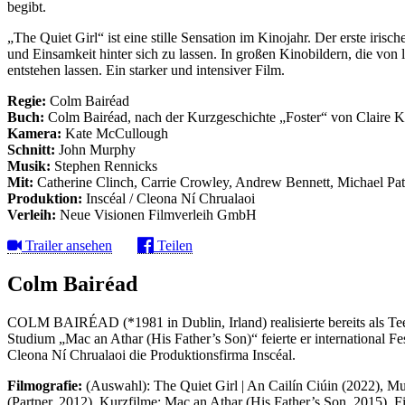
begibt.
„The Quiet Girl“ ist eine stille Sensation im Kinojahr. Der erste iri
und Einsamkeit hinter sich zu lassen. In großen Kinobildern, die vo
entstehen lassen. Ein starker und intensiver Film.
Regie:
Colm Bairéad
Buch:
Colm Bairéad, nach der Kurzgeschichte „Foster“ von Claire 
Kamera:
Kate McCullough
Schnitt:
John Murphy
Musik:
Stephen Rennicks
Mit:
Catherine Clinch, Carrie Crowley, Andrew Bennett, Michael Pa
Produktion:
Inscéal / Cleona Ní Chrualaoi
Verleih:
Neue Visionen Filmverleih GmbH
Trailer ansehen
Teilen
Colm Bairéad
COLM BAIRÉAD (*1981 in Dublin, Irland) realisierte bereits als Tee
Studium „Mac an Athar (His Father’s Son)“ feierte er international Fe
Cleona Ní Chrualaoi die Produktionsfirma Inscéal.
Filmografie:
(Auswahl): The Quiet Girl | An Cailín Ciúin (2022), 
(Partner, 2012). Kurzfilme: Mac an Athar (His Father’s Son, 2015), F