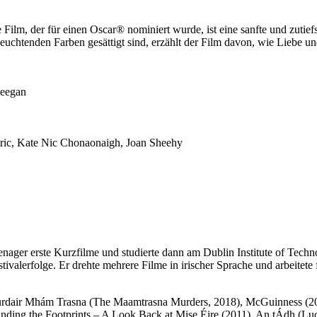
sche Film, der für einen Oscar® nominiert wurde, ist eine sanfte und zu
n leuchtenden Farben gesättigt sind, erzählt der Film davon, wie Lieb
Keegan
tric, Kate Nic Chonaonaigh, Joan Sheehy
nager erste Kurzfilme und studierte dann am Dublin Institute of Tec
stivalerfolge. Er drehte mehrere Filme in irischer Sprache und arbeite
Murdair Mhám Trasna (The Maamtrasna Murders, 2018), McGuinness (2
inding the Footprints – A Look Back at Mise Éire (2011), An tÁdh (Luck