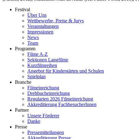
Festival
Über Uns
Wettbewerbe, Preise & Jurys
Veranstaltungen
Impressionen
News
Team
Programm
Filme A-Z
Sektionen Langfilme
Kurzfilmreihen
Angebot für Kindergärten und Schulen
Spielplan
Branche
Filmeinreichung
Drehbucheinreichung
Regularien 2026 Filmeinreichung
Akkreditierung FachbesucherInnen
Partner
Unsere Förderer
Danke
Presse
Pressemitteilungen
Akkreditierung Presse