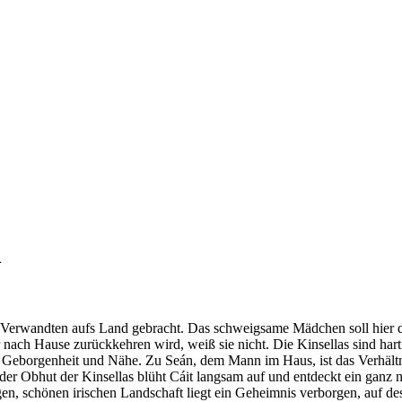
n
n Verwandten aufs Land gebracht. Das schweigsame Mädchen soll hier d
er nach Hause zurückkehren wird, weiß sie nicht. Die Kinsellas sind ha
r Geborgenheit und Nähe. Zu Seán, dem Mann im Haus, ist das Verhältni
n der Obhut der Kinsellas blüht Cáit langsam auf und entdeckt ein gan
 kargen, schönen irischen Landschaft liegt ein Geheimnis verborgen, au