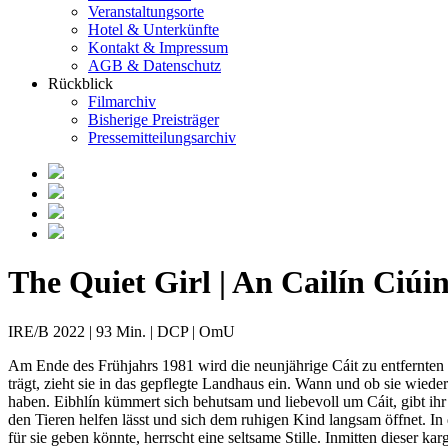
Veranstaltungsorte
Hotel & Unterkünfte
Kontakt & Impressum
AGB & Datenschutz
Rückblick
Filmarchiv
Bisherige Preisträger
Pressemitteilungsarchiv
The Quiet Girl | An Cailín Ciúi
IRE/B 2022 | 93 Min. | DCP | OmU
Am Ende des Frühjahrs 1981 wird die neunjährige Cáit zu entfernte
trägt, zieht sie in das gepflegte Landhaus ein. Wann und ob sie wied
haben. Eibhlín kümmert sich behutsam und liebevoll um Cáit, gibt ih
den Tieren helfen lässt und sich dem ruhigen Kind langsam öffnet. I
für sie geben könnte, herrscht eine seltsame Stille. Inmitten dieser