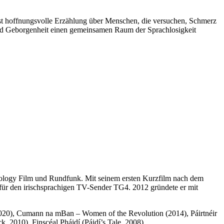
tiefst hoffnungsvolle Erzählung über Menschen, die versuchen, Schmerz
e und Geborgenheit einen gemeinsamen Raum der Sprachlosigkeit
hnology Film und Rundfunk. Mit seinem ersten Kurzfilm nach dem
te für den irischsprachigen TV-Sender TG4. 2012 gründete er mit
020), Cumann na mBan – Women of the Revolution (2014), Páirtnéir
, 2010), Finscéal Pháidí (Páidí’s Tale, 2008)