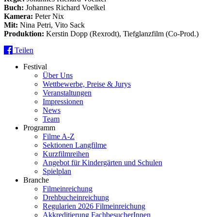
Buch:
Johannes Richard Voelkel
Kamera:
Peter Nix
Mit:
Nina Petri, Vito Sack
Produktion:
Kerstin Dopp (Rexrodt), Tiefglanzfilm (Co-Prod.)
Teilen
Festival
Über Uns
Wettbewerbe, Preise & Jurys
Veranstaltungen
Impressionen
News
Team
Programm
Filme A-Z
Sektionen Langfilme
Kurzfilmreihen
Angebot für Kindergärten und Schulen
Spielplan
Branche
Filmeinreichung
Drehbucheinreichung
Regularien 2026 Filmeinreichung
Akkreditierung FachbesucherInnen