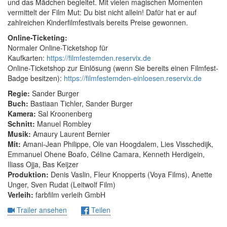
und das Mädchen begleitet. Mit vielen magischen Momenten
vermittelt der Film Mut: Du bist nicht allein! Dafür hat er auf
zahlreichen Kinderfilmfestivals bereits Preise gewonnen.
Online-Ticketing:
Normaler Online-Ticketshop für
Kaufkarten:
https://filmfestemden.reservix.de
Online-Ticketshop zur Einlösung (wenn Sie bereits einen Filmfest-
Badge besitzen):
https://filmfestemden-einloesen.reservix.de
Regie:
Sander Burger
Buch:
Bastiaan Tichler, Sander Burger
Kamera:
Sal Kroonenberg
Schnitt:
Manuel Rombley
Musik:
Amaury Laurent Bernier
Mit:
Amani-Jean Philippe, Ole van Hoogdalem, Lies Visschedijk,
Emmanuel Ohene Boafo, Céline Camara, Kenneth Herdigein,
Iliass Ojja, Bas Keijzer
Produktion:
Denis Vaslin, Fleur Knopperts (Voya Films), Anette
Unger, Sven Rudat (Leitwolf Film)
Verleih:
farbfilm verleih GmbH
Trailer ansehen
Teilen