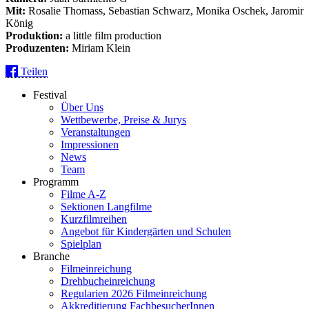
Mit:
Rosalie Thomass, Sebastian Schwarz, Monika Oschek, Jaromir
König
Produktion:
a little film production
Produzenten:
Miriam Klein
Teilen
Festival
Über Uns
Wettbewerbe, Preise & Jurys
Veranstaltungen
Impressionen
News
Team
Programm
Filme A-Z
Sektionen Langfilme
Kurzfilmreihen
Angebot für Kindergärten und Schulen
Spielplan
Branche
Filmeinreichung
Drehbucheinreichung
Regularien 2026 Filmeinreichung
Akkreditierung FachbesucherInnen