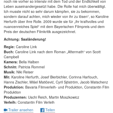
noch nie vorher so intensiv mit dem Tod und der Endlichkeit von
Leben auseinandergesetzt habe. Die Rolle hat mich überwältigt.
Ich musste nicht so sehr darum kämpfen, sie zu bekommen,
sondern darauf achten, mich wieder von ihr zu lösen“, so Karoline
Herfurth über ihre Rolle. 2009 wurde sie für „ihr kraftvolles und
nuancenreiches Spiel“ mit dem Bayerischen Filmpreis und dem
Preis der deutschen Filmkritik ausgezeichnet.
Achtung: Saaländerung!
Regie:
Caroline Link
Buch:
Caroline Link nach dem Roman „Aftermath“ von Scott
Campbell
Kamera:
Bella Halben
Schnitt:
Patricia Rommel
Musik:
Niki Reiser
Mit:
Karoline Herfurth, Josef Bierbichler, Corinna Harfouch,
Hanns Zischler, Mišel Matičević, Cyril Sjöström, Jacob Matschenz
Produktion:
Bavaria Filmverleih- und Produktion, Constantin Film
Produktion
Produzenten:
Uschi Reich, Martin Moszkowicz
Verleih:
Constantin Film Verleih
Trailer ansehen
Teilen