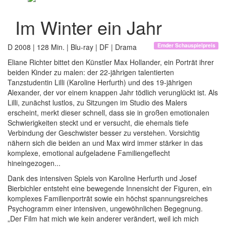
Im Winter ein Jahr
Emder Schauspielpreis
D 2008 | 128 Min. | Blu-ray | DF | Drama
Eliane Richter bittet den Künstler Max Hollander, ein Porträt ihrer
beiden Kinder zu malen: der 22-jährigen talentierten
Tanzstudentin Lilli (Karoline Herfurth) und des 19-jährigen
Alexander, der vor einem knappen Jahr tödlich verunglückt ist. Als
Lilli, zunächst lustlos, zu Sitzungen im Studio des Malers
erscheint, merkt dieser schnell, dass sie in großen emotionalen
Schwierigkeiten steckt und er versucht, die ehemals tiefe
Verbindung der Geschwister besser zu verstehen. Vorsichtig
nähern sich die beiden an und Max wird immer stärker in das
komplexe, emotional aufgeladene Familiengeflecht
hineingezogen...
Dank des intensiven Spiels von Karoline Herfurth und Josef
Bierbichler entsteht eine bewegende Innensicht der Figuren, ein
komplexes Familienporträt sowie ein höchst spannungsreiches
Psychogramm einer intensiven, ungewöhnlichen Begegnung.
„Der Film hat mich wie kein anderer verändert, weil ich mich