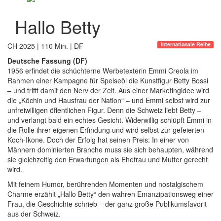
Hallo Betty
Internationale Reihe
CH 2025 | 110 Min. | DF
Deutsche Fassung (DF)
1956 erfindet die schüchterne Werbetexterin Emmi Creola im
Rahmen einer Kampagne für Speiseöl die Kunstfigur Betty Bossi
– und trifft damit den Nerv der Zeit. Aus einer Marketingidee wird
die „Köchin und Hausfrau der Nation“ – und Emmi selbst wird zur
unfreiwilligen öffentlichen Figur. Denn die Schweiz liebt Betty –
und verlangt bald ein echtes Gesicht. Widerwillig schlüpft Emmi in
die Rolle ihrer eigenen Erfindung und wird selbst zur gefeierten
Koch-Ikone. Doch der Erfolg hat seinen Preis: In einer von
Männern dominierten Branche muss sie sich behaupten, während
sie gleichzeitig den Erwartungen als Ehefrau und Mutter gerecht
wird.
Mit feinem Humor, berührenden Momenten und nostalgischem
Charme erzählt „Hallo Betty“ den wahren Emanzipationsweg einer
Frau, die Geschichte schrieb – der ganz große Publikumsfavorit
aus der Schweiz.