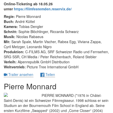
Online-Ticketing ab 18.05.26
unter
https://filmfestemden.reservix.de/
Regie:
Pierre Monnard
Buch:
André Küttel
Kamera:
Tobias Dengler
Schnitt:
Sophie Blöchlinger, Riccarda Schwarz
Musik:
Nicolas Rabaeus
Mit:
Sarah Spale, Martin Vischer, Rabea Egg, Viviana Zappa,
Cyril Metzger, Leonardo Nigro
Produktion:
C-FILMS AG, SRF Schweizer Radio und Fernsehen,
SRG SSR, CH Media / Peter Reichenbach, Roland Stebler
Verleih:
Alpenrepublik GmbH Distribution
Weltvertrieb:
Picture Tree International GmbH
Trailer ansehen
Teilen
Pierre Monnard
PIERRE MONNARD (*1976 in Châtel-
Saint-Denis) ist ein Schweizer Filmregisseur. 1998 schloss er sein
Studium an der Bournemouth Film School in England ab. Seine
ersten Kurzfilme „Swapped“ (2002) und „Come Closer“ (2004)