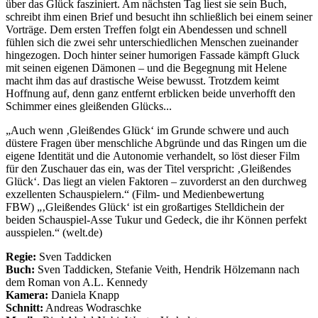
über das Glück fasziniert. Am nächsten Tag liest sie sein Buch,
schreibt ihm einen Brief und besucht ihn schließlich bei einem seiner
Vorträge. Dem ersten Treffen folgt ein Abendessen und schnell
fühlen sich die zwei sehr unterschiedlichen Menschen zueinander
hingezogen. Doch hinter seiner humorigen Fassade kämpft Gluck
mit seinen eigenen Dämonen – und die Begegnung mit Helene
macht ihm das auf drastische Weise bewusst. Trotzdem keimt
Hoffnung auf, denn ganz entfernt erblicken beide unverhofft den
Schimmer eines gleißenden Glücks...
„Auch wenn ‚Gleißendes Glück‘ im Grunde schwere und auch
düstere Fragen über menschliche Abgründe und das Ringen um die
eigene Identität und die Autonomie verhandelt, so löst dieser Film
für den Zuschauer das ein, was der Titel verspricht: ‚Gleißendes
Glück‘. Das liegt an vielen Faktoren – zuvorderst an den durchweg
exzellenten Schauspielern.“ (Film- und Medienbewertung
FBW) „‚Gleißendes Glück‘ ist ein großartiges Stelldichein der
beiden Schauspiel-Asse Tukur und Gedeck, die ihr Können perfekt
ausspielen.“ (welt.de)
Regie:
Sven Taddicken
Buch:
Sven Taddicken, Stefanie Veith, Hendrik Hölzemann nach
dem Roman von A.L. Kennedy
Kamera:
Daniela Knapp
Schnitt:
Andreas Wodraschke