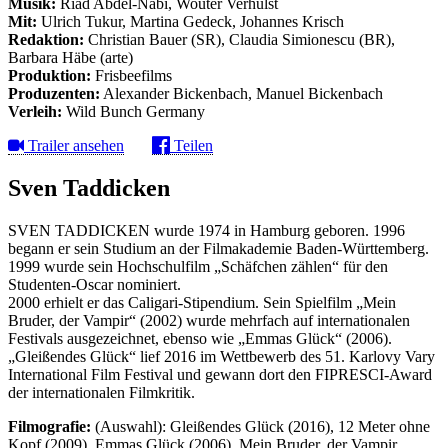
Musik:
Riad Abdel-Nabi, Wouter Verhulst
Mit:
Ulrich Tukur, Martina Gedeck, Johannes Krisch
Redaktion:
Christian Bauer (SR), Claudia Simionescu (BR),
Barbara Häbe (arte)
Produktion:
Frisbeefilms
Produzenten:
Alexander Bickenbach, Manuel Bickenbach
Verleih:
Wild Bunch Germany
Trailer ansehen
Teilen
Sven Taddicken
SVEN TADDICKEN wurde 1974 in Hamburg geboren. 1996
begann er sein Studium an der Filmakademie Baden-Württemberg.
1999 wurde sein Hochschulfilm „Schäfchen zählen“ für den
Studenten-Oscar nominiert.
2000 erhielt er das Caligari-Stipendium. Sein Spielfilm „Mein
Bruder, der Vampir“ (2002) wurde mehrfach auf internationalen
Festivals ausgezeichnet, ebenso wie „Emmas Glück“ (2006).
„Gleißendes Glück“ lief 2016 im Wettbewerb des 51. Karlovy Vary
International Film Festival und gewann dort den FIPRESCI-Award
der internationalen Filmkritik.
Filmografie:
(Auswahl): Gleißendes Glück (2016), 12 Meter ohne
Kopf (2009), Emmas Glück (2006), Mein Bruder, der Vampir