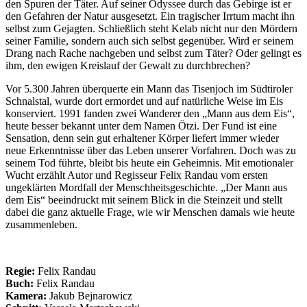
den Spuren der Täter. Auf seiner Odyssee durch das Gebirge ist er
den Gefahren der Natur ausgesetzt. Ein tragischer Irrtum macht ihn
selbst zum Gejagten. Schließlich steht Kelab nicht nur den Mördern
seiner Familie, sondern auch sich selbst gegenüber. Wird er seinem
Drang nach Rache nachgeben und selbst zum Täter? Oder gelingt es
ihm, den ewigen Kreislauf der Gewalt zu durchbrechen?
Vor 5.300 Jahren überquerte ein Mann das Tisenjoch im Südtiroler
Schnalstal, wurde dort ermordet und auf natürliche Weise im Eis
konserviert. 1991 fanden zwei Wanderer den „Mann aus dem Eis“,
heute besser bekannt unter dem Namen Ötzi. Der Fund ist eine
Sensation, denn sein gut erhaltener Körper liefert immer wieder
neue Erkenntnisse über das Leben unserer Vorfahren. Doch was zu
seinem Tod führte, bleibt bis heute ein Geheimnis. Mit emotionaler
Wucht erzählt Autor und Regisseur Felix Randau vom ersten
ungeklärten Mordfall der Menschheitsgeschichte. „Der Mann aus
dem Eis“ beeindruckt mit seinem Blick in die Steinzeit und stellt
dabei die ganz aktuelle Frage, wie wir Menschen damals wie heute
zusammenleben.
Regie:
Felix Randau
Buch:
Felix Randau
Kamera:
Jakub Bejnarowicz