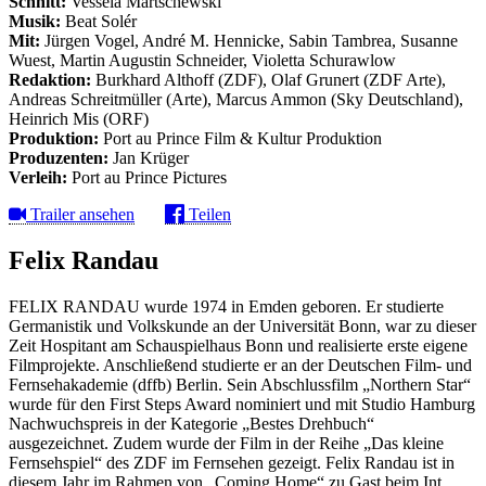
Schnitt:
Vessela Martschewski
Musik:
Beat Solér
Mit:
Jürgen Vogel, André M. Hennicke, Sabin Tambrea, Susanne
Wuest, Martin Augustin Schneider, Violetta Schurawlow
Redaktion:
Burkhard Althoff (ZDF), Olaf Grunert (ZDF Arte),
Andreas Schreitmüller (Arte), Marcus Ammon (Sky Deutschland),
Heinrich Mis (ORF)
Produktion:
Port au Prince Film & Kultur Produktion
Produzenten:
Jan Krüger
Verleih:
Port au Prince Pictures
Trailer ansehen
Teilen
Felix Randau
FELIX RANDAU wurde 1974 in Emden geboren. Er studierte
Germanistik und Volkskunde an der Universität Bonn, war zu dieser
Zeit Hospitant am Schauspielhaus Bonn und realisierte erste eigene
Filmprojekte. Anschließend studierte er an der Deutschen Film- und
Fernsehakademie (dffb) Berlin. Sein Abschlussfilm „Northern Star“
wurde für den First Steps Award nominiert und mit Studio Hamburg
Nachwuchspreis in der Kategorie „Bestes Drehbuch“
ausgezeichnet. Zudem wurde der Film in der Reihe „Das kleine
Fernsehspiel“ des ZDF im Fernsehen gezeigt. Felix Randau ist in
diesem Jahr im Rahmen von „Coming Home“ zu Gast beim Int.