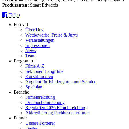
Produzenten:
Stuart Edwards
Teilen
Festival
Über Uns
Wettbewerbe, Preise & Jurys
Veranstaltungen
Impressionen
News
Team
Programm
Filme A-Z
Sektionen Langfilme
Kurzfilmreihen
Angebot für Kindergärten und Schulen
Spielplan
Branche
Filmeinreichung
Drehbucheinreichung
Regularien 2026 Filmeinreichung
Akkreditierung FachbesucherInnen
Partner
Unsere Förderer
Danke