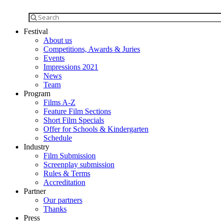
Festival
About us
Competitions, Awards & Juries
Events
Impressions 2021
News
Team
Program
Films A-Z
Feature Film Sections
Short Film Specials
Offer for Schools & Kindergarten
Schedule
Industry
Film Submission
Screenplay submission
Rules & Terms
Accreditation
Partner
Our partners
Thanks
Press