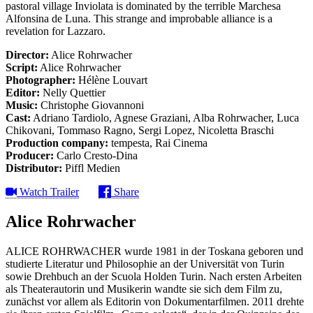
pastoral village Inviolata is dominated by the terrible Marchesa
Alfonsina de Luna. This strange and improbable alliance is a
revelation for Lazzaro.
Director:
Alice Rohrwacher
Script:
Alice Rohrwacher
Photographer:
Hélène Louvart
Editor:
Nelly Quettier
Music:
Christophe Giovannoni
Cast:
Adriano Tardiolo, Agnese Graziani, Alba Rohrwacher, Luca
Chikovani, Tommaso Ragno, Sergi Lopez, Nicoletta Braschi
Production company:
tempesta, Rai Cinema
Producer:
Carlo Cresto-Dina
Distributor:
Piffl Medien
Watch Trailer
Share
Alice Rohrwacher
ALICE ROHRWACHER wurde 1981 in der Toskana geboren und
studierte Literatur und Philosophie an der Universität von Turin
sowie Drehbuch an der Scuola Holden Turin. Nach ersten Arbeiten
als Theaterautorin und Musikerin wandte sie sich dem Film zu,
zunächst vor allem als Editorin von Dokumentarfilmen. 2011 drehte