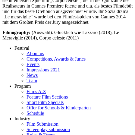
sie ihren ersten Spielfilm „Corpo celeste“, der in der Quinzaine des
Réalisateurs in Cannes Premiere feierte und u.a. als bestes Filmdebüt
und für das beste Drehbuch ausgezeichnet wurde. Ihr Sozialdrama
„Le meraviglie“ wurde bei den Filmfestspielen von Cannes 2014
mit dem Großen Preis der Jury ausgezeichnet.
Filmography:
(Auswahl): Glücklich wie Lazzaro (2018), Le
Meraviglie (2014), Corpo celeste (2011)
Festival
About us
Competitions, Awards & Juries
Events
Impressions 2021
News
Team
Program
Films A-Z
Feature Film Sections
Short Film Specials
Offer for Schools & Kindergarten
Schedule
Industry
Film Submission
Screenplay submission
Rules & Terms