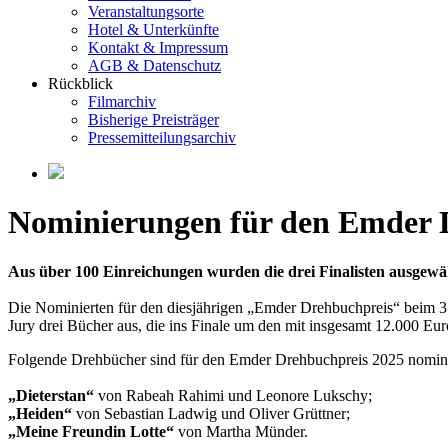
Veranstaltungsorte
Hotel & Unterkünfte
Kontakt & Impressum
AGB & Datenschutz
Rückblick
Filmarchiv
Bisherige Preisträger
Pressemitteilungsarchiv
Nominierungen für den Emder D
Aus über 100 Einreichungen wurden die drei Finalisten ausgewähl
Die Nominierten für den diesjährigen „Emder Drehbuchpreis“ beim 35
Jury drei Bücher aus, die ins Finale um den mit insgesamt 12.000 Eur
Folgende Drehbücher sind für den Emder Drehbuchpreis 2025 nomini
„Dieterstan“
von Rabeah Rahimi und Leonore Lukschy;
„Heiden“
von Sebastian Ladwig und Oliver Grüttner;
„Meine Freundin Lotte“
von Martha Münder.