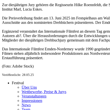
Zur diesjährigen Jury gehören die Regisseurin Hilke Roennfeldt, die 
Institut Marl, Lucia Eskes.
Die Preisverleihung findet am 13. Juni 2025 im Festspielhaus am Wa
Ausschnitte aus den nominierten Drehbüchern präsentieren. Der Emder
Ergänzend veranstaltet das Internationale Filmfest an diesem Tag 
Autoren ab?. Über die Herausforderungen durch die Entwicklungen u
Mitglieder der diesjährigen Drehbuchjury gemeinsam mit dem Fachp
Das Internationale Filmfest Emden-Norderney wurde 1990 gegründet u
Filmen stehen alljährlich insbesondere Produktionen aus Nordweste
Erstaufführung präsentiert.
(Foto: Adobe Stock)
Veröffentlicht: 28.05.25
Festival
Über Uns
Wettbewerbe, Preise & Jurys
Veranstaltungen
Impressionen
News
Team