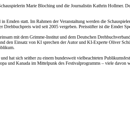
Schauspielerin Marie Bloching und die Journalistin Kathrin Hollmer. D
ll in Emden statt. Im Rahmen der Veranstaltung werden die Schauspiele
 Drehbuchpreis wird seit 2005 vergeben. Preisstifter ist die Emder Sp
gemeinsam mit dem Grimme-Institut und dem Deutschen Drehbuchverband
nd den Einsatz von KI sprechen der Autor und KI-Experte Oliver Schü
ublikum.
nd hat sich seither zu einem bundesweit vielbeachteten Publikumsfest
uropa und Kanada im Mittelpunk des Festivalprogramms – viele davon 