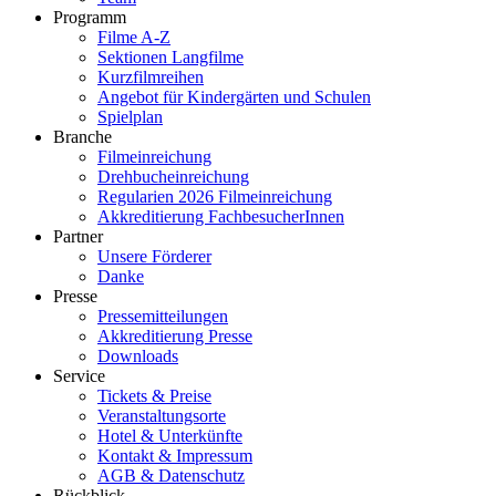
Programm
Filme A-Z
Sektionen Langfilme
Kurzfilmreihen
Angebot für Kindergärten und Schulen
Spielplan
Branche
Filmeinreichung
Drehbucheinreichung
Regularien 2026 Filmeinreichung
Akkreditierung FachbesucherInnen
Partner
Unsere Förderer
Danke
Presse
Pressemitteilungen
Akkreditierung Presse
Downloads
Service
Tickets & Preise
Veranstaltungsorte
Hotel & Unterkünfte
Kontakt & Impressum
AGB & Datenschutz
Rückblick