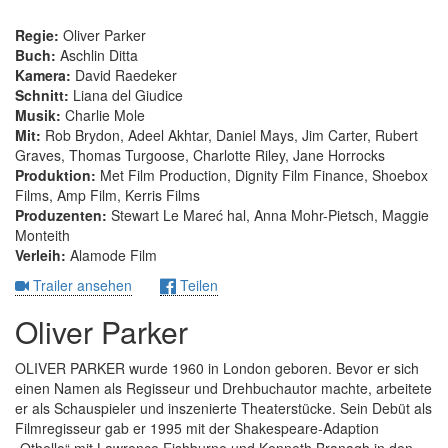
Regie:
Oliver Parker
Buch:
Aschlin Ditta
Kamera:
David Raedeker
Schnitt:
Liana del Giudice
Musik:
Charlie Mole
Mit:
Rob Brydon, Adeel Akhtar, Daniel Mays, Jim Carter, Rubert
Graves, Thomas Turgoose, Charlotte Riley, Jane Horrocks
Produktion:
Met Film Production, Dignity Film Finance, Shoebox
Films, Amp Film, Kerris Films
Produzenten:
Stewart Le Mareć hal, Anna Mohr-Pietsch, Maggie
Monteith
Verleih:
Alamode Film
Trailer ansehen
Teilen
Oliver Parker
OLIVER PARKER wurde 1960 in London geboren. Bevor er sich
einen Namen als Regisseur und Drehbuchautor machte, arbeitete
er als Schauspieler und inszenierte Theaterstücke. Sein Debüt als
Filmregisseur gab er 1995 mit der Shakespeare-Adaption