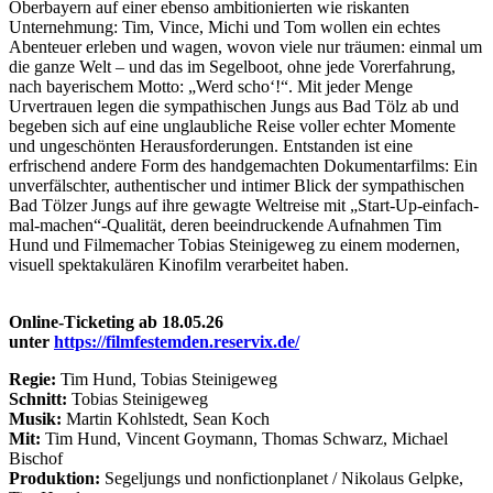
Oberbayern auf einer ebenso ambitionierten wie riskanten
Unternehmung: Tim, Vince, Michi und Tom wollen ein echtes
Abenteuer erleben und wagen, wovon viele nur träumen: einmal um
die ganze Welt – und das im Segelboot, ohne jede Vorerfahrung,
nach bayerischem Motto: „Werd scho‘!“. Mit jeder Menge
Urvertrauen legen die sympathischen Jungs aus Bad Tölz ab und
begeben sich auf eine unglaubliche Reise voller echter Momente
und ungeschönten Herausforderungen. Entstanden ist eine
erfrischend andere Form des handgemachten Dokumentarfilms: Ein
unverfälschter, authentischer und intimer Blick der sympathischen
Bad Tölzer Jungs auf ihre gewagte Weltreise mit „Start-Up-einfach-
mal-machen“-Qualität, deren beeindruckende Aufnahmen Tim
Hund und Filmemacher Tobias Steinigeweg zu einem modernen,
visuell spektakulären Kinofilm verarbeitet haben.
Online-Ticketing ab 18.05.26
unter
https://filmfestemden.reservix.de/
Regie:
Tim Hund, Tobias Steinigeweg
Schnitt:
Tobias Steinigeweg
Musik:
Martin Kohlstedt, Sean Koch
Mit:
Tim Hund, Vincent Goymann, Thomas Schwarz, Michael
Bischof
Produktion:
Segeljungs und nonfictionplanet / Nikolaus Gelpke,