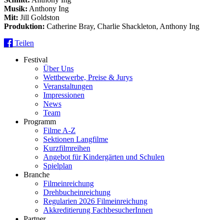
Musik:
Anthony Ing
Mit:
Jill Goldston
Produktion:
Catherine Bray, Charlie Shackleton, Anthony Ing
Teilen
Festival
Über Uns
Wettbewerbe, Preise & Jurys
Veranstaltungen
Impressionen
News
Team
Programm
Filme A-Z
Sektionen Langfilme
Kurzfilmreihen
Angebot für Kindergärten und Schulen
Spielplan
Branche
Filmeinreichung
Drehbucheinreichung
Regularien 2026 Filmeinreichung
Akkreditierung FachbesucherInnen
Partner