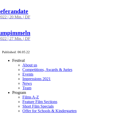
ieferandate
022 | 20 Min. | DF
umpimmeln
022 | 27 Min. | DF
Published: 06.05.22
Festival
About us
Competitions, Awards & Juries
Events
Impressions 2021
News
Team
Program
Films A-Z
Feature Film Sections
Short Film Specials
Offer for Schools & Kindergarten