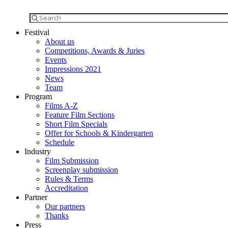
Festival
About us
Competitions, Awards & Juries
Events
Impressions 2021
News
Team
Program
Films A-Z
Feature Film Sections
Short Film Specials
Offer for Schools & Kindergarten
Schedule
Industry
Film Submission
Screenplay submission
Rules & Terms
Accreditation
Partner
Our partners
Thanks
Press