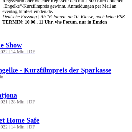
Regisseurin oder welcher Regisseur den mit 2.500 Euro dotierten
„Engelke“-Kurzfilmpreis gewinnt. Anmeldungen per Mail an
events@filmfest-emden.de.
Deutsche Fassung | Ab 16 Jahren, ab 10. Klasse, noch keine FSK
TERMIN: 10.06., 11 Uhr, vhs Forum, nur in Emden
ie Show
022 | 14 Min. | DF
gelke - Kurzfilmpreis der Sparkasse
in.
atjona
021 | 28 Min. | DF
et Home Safe
022 | 14 Min. | DF