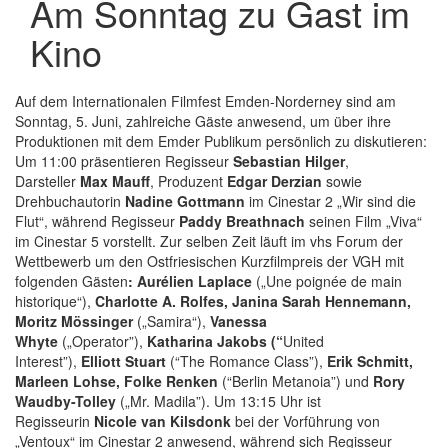
Am Sonntag zu Gast im
Kino
Auf dem Internationalen Filmfest Emden-Norderney sind am
Sonntag, 5. Juni, zahlreiche Gäste anwesend, um über ihre
Produktionen mit dem Emder Publikum persönlich zu diskutieren:
Um 11:00 präsentieren Regisseur
Sebastian Hilger
,
Darsteller
Max Mauff
, Produzent
Edgar Derzian
sowie
Drehbuchautorin
Nadine Gottmann
im Cinestar 2 „Wir sind die
Flut“, während Regisseur
Paddy Breathnach
seinen Film „Viva“
im Cinestar 5 vorstellt. Zur selben Zeit läuft im vhs Forum der
Wettbewerb um den Ostfriesischen Kurzfilmpreis der VGH mit
folgenden Gästen
: Aurélien Laplace
(„Une poignée de main
historique“),
Charlotte A. Rolfes, Janina Sarah Hennemann,
Moritz Mössinger
(„Samira“),
Vanessa
Whyte
(„Operator”),
Katharina Jakobs (“
United
Interest”),
Elliott Stuart
(“The Romance Class”),
Erik Schmitt,
Marleen Lohse, Folke Renken
(“Berlin Metanoia”) und
Rory
Waudby-Tolley
(„Mr. Madila”). Um 13:15 Uhr ist
Regisseurin
Nicole van Kilsdonk
bei der Vorführung von
„Ventoux“ im Cinestar 2 anwesend, während sich Regisseur