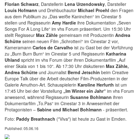
Florian Schwarz
, Darstellerin
Lena Urzendowsky
, Darsteller
Louis Hofmann
und Drehbuchautor
Michael Proehl
den Fragen
aus dem Publikum zu „Das weiße Kaninchen“ im Cinestar 5
stellen und Regisseurin
Amy Hardie
ihre Dokumentation „Seven
Songs For A Long Life“ im vhs Forum präsentiert. Um 15:30 Uhr
stellt Regisseur
Max Zähle
gemeinsam mit Produzentin
Andrea
Schütte
seinen neuen Film „Schrotten!“ im Cinestar 2 vor,
Kameramann
Carlos de Carvalho
ist zu Gast bei der Vorführung
zu „Burn Burn Burn“ im Cinestar 5 und Regisseurin
Katharina
Uhland
spricht im vhs Forum über ihren Dokumentarfilm „Auf
einer Skala von 1 bis 10“. Ab 17:30 Uhr diskutieren
Max Zähle,
Andrea Schütte
und Journalist
Bernd Jetschin
beim Creative
Europe Talk über die Arbeit deutscher Film-Produzenten in der
Galerie Amuthon-Art.
Schauspielerin
Karoline Herfurth
ist um
17:45 Uhr bei der Vorstellung
„Im Winter ein Jahr“
im vhs Forum
anwesend, während Regisseurin
Susanne Bohlmann
ihren
Dokumentarfilm „To.Pas“ im Cinestar 3 in Anwesenheit der
Protagonisten –
Sabine und Michael Bohlmann
- präsentiert.
Foto:
Paddy Breathnach
("Viva") ist heute zu Gast in Emden.
Published: 05.06.16