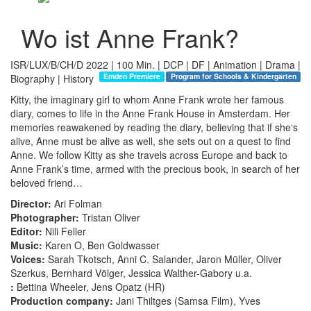
Wo ist Anne Frank?
ISR/LUX/B/CH/D 2022 | 100 Min. | DCP | DF | Animation | Drama |
Emden Premiere
Program for Schools & Kindergarten
Biography | History
Kitty, the imaginary girl to whom Anne Frank wrote her famous
diary, comes to life in the Anne Frank House in Amsterdam. Her
memories reawakened by reading the diary, believing that if she‘s
alive, Anne must be alive as well, she sets out on a quest to find
Anne. We follow Kitty as she travels across Europe and back to
Anne Frank’s time, armed with the precious book, in search of her
beloved friend…
Director:
Ari Folman
Photographer:
Tristan Oliver
Editor:
Nili Feller
Music:
Karen O, Ben Goldwasser
Voices:
Sarah Tkotsch, Anni C. Salander, Jaron Müller, Oliver
Szerkus, Bernhard Völger, Jessica Walther-Gabory u.a.
:
Bettina Wheeler, Jens Opatz (HR)
Production company:
Jani Thiltges (Samsa Film), Yves