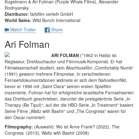
Kugelmann & Ari Folman (Purple Whale Films), Alexander
Rodnyansky
Distributor:
farbfilm verleih GmbH
World Sales:
Wild Bunch International
Watch Trailer
Share
Ari Folman
ARI FOLMAN
(*1962 in Haifa) ist
Regisseur, Drehbuchautor und Filmmusik-Komponist. Er hat
Filmwissenschaft studiert, sein Abschlussfilm „Comfortably Numb“
(1991) gewann mehrere Filmpreise. In verschiedenen
Fernsehdokumentationen widmete er sich dem Nahostkonflikt,
bevor er 1996 mit „Saint Clara“ seinen ersten Spielfilm
inszenierte. Folman hat für erfolgreiche israelische Fernsehserien
das Drehbuch geschrieben, darunter die preisgekrönte Serie „In
Therapy (Be Tipul)“, auf der die HBO-Serie „In Treatment“ basiert.
Seine Filme „Waltz with Bashir“ und „The Congress“ waren für
den Oscar nominiert.
Filmography:
(Auswahl): Wo ist Anne Frank? (2022), The
Congress (2013), Waltz with Bashir (2008)