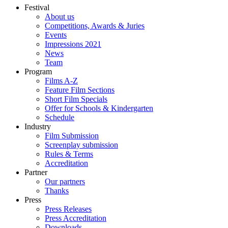
Festival
About us
Competitions, Awards & Juries
Events
Impressions 2021
News
Team
Program
Films A-Z
Feature Film Sections
Short Film Specials
Offer for Schools & Kindergarten
Schedule
Industry
Film Submission
Screenplay submission
Rules & Terms
Accreditation
Partner
Our partners
Thanks
Press
Press Releases
Press Accreditation
Downloads