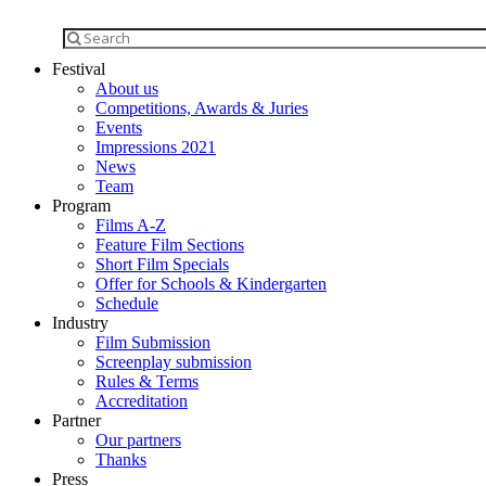
Festival
About us
Competitions, Awards & Juries
Events
Impressions 2021
News
Team
Program
Films A-Z
Feature Film Sections
Short Film Specials
Offer for Schools & Kindergarten
Schedule
Industry
Film Submission
Screenplay submission
Rules & Terms
Accreditation
Partner
Our partners
Thanks
Press