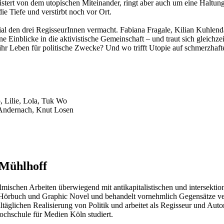
begeistert von dem utopischen Miteinander, ringt aber auch um eine Hal
ie Tiefe und verstirbt noch vor Ort.
al den drei RegisseurInnen vermacht. Fabiana Fragale, Kilian Kuhlen
ene Einblicke in die aktivistische Gemeinschaft – und traut sich gleic
r Leben für politische Zwecke? Und wo trifft Utopie auf schmerzhafte
, Lilie, Lola, Tuk Wo
Andernach, Knut Losen
 Mühlhoff
filmischen Arbeiten überwiegend mit antikapitalistischen und intersekt
, Hörbuch und Graphic Novel und behandelt vornehmlich Gegensätze ve
lltäglichen Realisierung von Politik und arbeitet als Regisseur und Aut
ochschule für Medien Köln studiert.