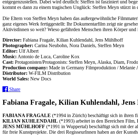
entgegenzustellen. Dabei wird deutlich: Steffen ist fasziniert und 
kommt es dann zu einem tragischen Unglück: Steffen Meyn stürzt in d
Die Eltern von Steffen Meyn haben das außergewöhnliche Filmmateri
ganz eigenes Werk fertiggestellt: Ihr Dokumentarfilm zeigt nie geseh
AktivistInnen so weit? Wieso gefährden Menschen ihren Körper und ih
Director:
Fabiana Fragale, Kilian Kuhlendahl, Jens Mühlhoff
Photographer:
Carina Neubohn, Nora Daniels, Steffen Meyn
Editor:
Ulf Albert
Music:
Antonio de Luca, Caroline Kox
Cast:
Protagonisten/Protagonists: Steffen Meyn, Alaska, Diam, Frodo
Production company:
Made in Germany Filmproduktion / Melanie 
Distributor:
W-FILM Distribution
World Sales:
New Docs
Share
Fabiana Fragale, Kilian Kuhlendahl, Jens
FABIANA FRAGALE
(*1994 in Zürich) beschäftigt sich in ihren 
KILIAN KUHLENDAHL
(*1993) arbeitet in den Bereichen Film
JENS MÜHLHOFF
(*1991 in Wuppertal) beschäftigt sich mit der a
für freie Kunstprojekte. Die drei RegisseurInnen haben an der Kunsth