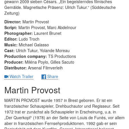
gewann 2009 sieben Césars. „Ein begeisterndes filmisches
Gemälde. Magnetische Präsenz: Ulrich Tukur.“ (Süddeutsche
Zeitung)
Director:
Martin Provost
Script:
Martin Provost, Marc Abdelnour
Photographer:
Laurent Brunet
Editor:
Ludo Troch
Music:
Michael Galasso
Cast:
Ulrich Tukur, Yolande Moreau
Production company:
TS Productions
Producer:
Miléna Poylo, Gilles Sacuto
Distributor:
Arsenal Filmverleih
Watch Trailer
Share
Martin Provost
MARTIN PROVOST wurde 1957 in Brest geboren. Er ist ein
französischer Schauspieler, Drehbuchautor und Regisseur. Seit
1972 trat er zunächst als Schauspieler in Erscheinung, u.a. in
„Der Querkopf“ (1978) an der Seite von Louis de Funès, vor allem
aber in französischen Fernsehproduktionen. 1992 gab er sein
Regiedebüt mit dem Kurzfilm „Cocon“. International bekannt