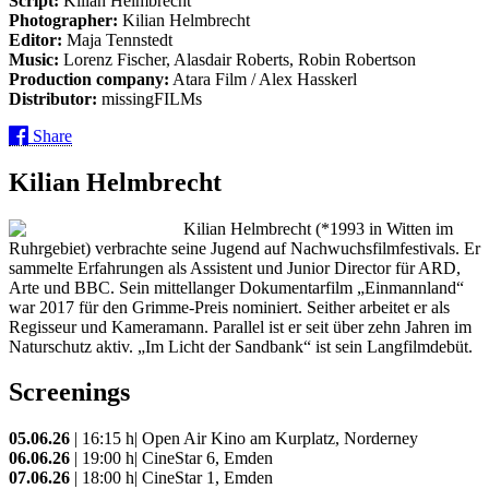
Script:
Kilian Helmbrecht
Photographer:
Kilian Helmbrecht
Editor:
Maja Tennstedt
Music:
Lorenz Fischer, Alasdair Roberts, Robin Robertson
Production company:
Atara Film / Alex Hasskerl
Distributor:
missingFILMs
Share
Kilian Helmbrecht
Kilian Helmbrecht (*1993 in Witten im
Ruhrgebiet) verbrachte seine Jugend auf Nachwuchsfilmfestivals. Er
sammelte Erfahrungen als Assistent und Junior Director für ARD,
Arte und BBC. Sein mittellanger Dokumentarfilm „Einmannland“
war 2017 für den Grimme-Preis nominiert. Seither arbeitet er als
Regisseur und Kameramann. Parallel ist er seit über zehn Jahren im
Naturschutz aktiv. „Im Licht der Sandbank“ ist sein Langfilmdebüt.
Screenings
05.06.26
| 16:15 h| Open Air Kino am Kurplatz, Norderney
06.06.26
| 19:00 h| CineStar 6, Emden
07.06.26
| 18:00 h| CineStar 1, Emden