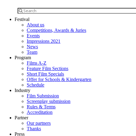
Festival
About us
Competitions, Awards & Juries
Events
Impressions 2021
News
Team
Program
Films A-Z
Feature Film Sections
Short Film Specials
Offer for Schools & Kindergarten
Schedule
Industry
Film Submission
Screenplay submission
Rules & Terms
Accreditation
Partner
Our partners
Thanks
Press