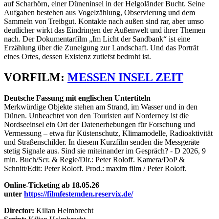
auf Scharhörn, einer Düneninsel in der Helgoländer Bucht. Seine
Aufgaben bestehen aus Vogelzählung, Observierung und dem
Sammeln von Treibgut. Kontakte nach außen sind rar, aber umso
deutlicher wirkt das Eindringen der Außenwelt und ihrer Themen
nach. Der Dokumentarfilm „Im Licht der Sandbank“ ist eine
Erzählung über die Zuneigung zur Landschaft. Und das Porträt
eines Ortes, dessen Existenz zutiefst bedroht ist.
VORFILM:
MESSEN INSEL ZEIT
Deutsche Fassung mit englischen Untertiteln
Merkwürdige Objekte stehen am Strand, im Wasser und in den
Dünen. Unbeachtet von den Touristen auf Norderney ist die
Nordseeinsel ein Ort der Datenerhebungen für Forschung und
Vermessung – etwa für Küstenschutz, Klimamodelle, Radioaktivität
und Straßenschilder. In diesem Kurzfilm senden die Messgeräte
stetig Signale aus. Sind sie miteinander im Gespräch? - D 2026, 9
min. Buch/Scr. & Regie/Dir.: Peter Roloff. Kamera/DoP &
Schnitt/Edit: Peter Roloff. Prod.: maxim film / Peter Roloff.
Online-Ticketing ab 18.05.26
unter
https://filmfestemden.reservix.de/
Director:
Kilian Helmbrecht